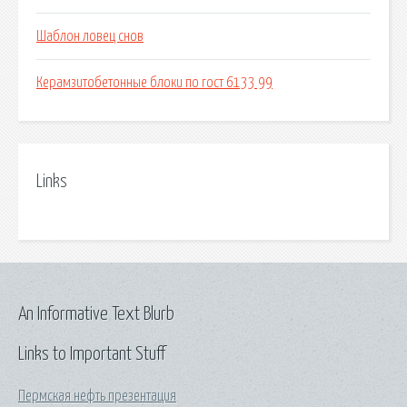
Шаблон ловец снов
Керамзитобетонные блоки по гост 6133 99
Links
An Informative Text Blurb
Links to Important Stuff
Пермская нефть презентация