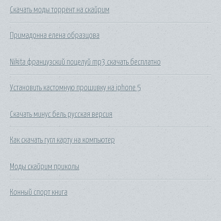
Скачать моды торрент на скайрим
Примадонна елена образцова
Nikita французский поцелуй mp3 скачать бесплатно
Установить кастомную прошивку на iphone 5
Скачать минус бель русская версия
Как скачать гугл карту на компьютер
Моды скайрим приколы
Конный спорт книга