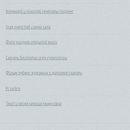
Командуй и покоряй генералы торрент
Град event hall схема зала
Фото рисунок открытой книги
Скачать бесплатно игру супергерои
Фильм рубенс художник и дипломат скачать
Pc police
Текст и песня катюша минусовка