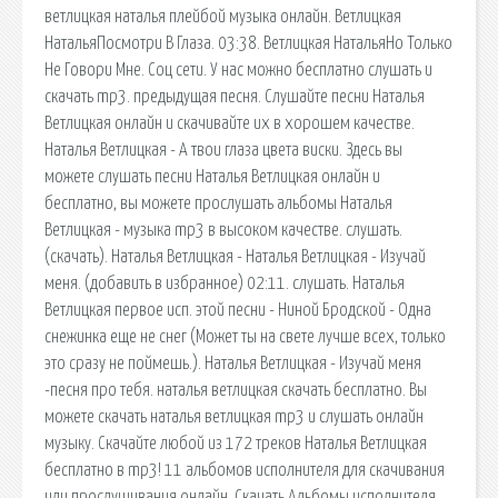
ветлицкая наталья плейбой музыка онлайн. Ветлицкая
НатальяПосмотри В Глаза. 03:38. Ветлицкая НатальяНо Только
Не Говори Мне. Соц сети. У нас можно бесплатно слушать и
скачать mp3. предыдущая песня. Слушайте песни Наталья
Ветлицкая онлайн и скачивайте их в хорошем качестве.
Наталья Ветлицкая - А твои глаза цвета виски. Здесь вы
можете слушать песни Наталья Ветлицкая онлайн и
бесплатно, вы можете прослушать альбомы Наталья
Ветлицкая - музыка mp3 в высоком качестве. слушать.
(скачать). Наталья Ветлицкая - Наталья Ветлицкая - Изучай
меня. (добавить в избранное) 02:11. слушать. Наталья
Ветлицкая первое исп. этой песни - Ниной Бродской - Одна
снежинка еще не снег (Может ты на свете лучше всех, только
это сразу не поймешь.). Наталья Ветлицкая - Изучай меня
-песня про тебя. наталья ветлицкая скачать бесплатно. Вы
можете скачать наталья ветлицкая mp3 и слушать онлайн
музыку. Скачайте любой из 172 треков Наталья Ветлицкая
бесплатно в mp3! 11 альбомов исполнителя для скачивания
или прослушивания онлайн. Скачать Альбомы исполнителя