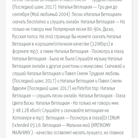
(Последний шанс 2017). Наталья Ветлицкая — Три дня до
сентября (Мой любимый 2004). Песни «Наталья Ветлицкая»
скачать бесплатно и слушать онлайн. Наталья Ветлицкая — Но
только не говори мне Популярная песня 80-90х, Диско,
Русская попса. На этой странице Вы можете скачать Наталья
Ветлицкая в хорошем/отличном качестве (320Kbps) в
формате mp3, а также Наталья Ветлицкая - Посмотри в глаза,
Наталья Ветлицкая - Была не была Слушайте музыку Наталья
Ветлицкая онлайн и другие рингтоны и минусовки. Скачивай и
слушай Наталья Ветлицкая и Павел Смеян Трудная любовь
(Последний шанс 2017) и Наталья Ветлицкая и Павел Смеян
Вдвоём (Последний шанс 2017) на Patefon.top. Наталья
Ветлицкая — слушать песни онлайн. Наталья Ветлицкая - Глаза
Цвета Виски. Наталья Ветлицкая - Но только не говори мне.
3:48 128 кбит/с Слушайте и скачивайте ветлицкая на
Хотплеере в mp3. Ветлицкая — Посмотри в глаза(DJ CDRoM
Extended 05:16. Ветлицкая — Мальчик мой (КРЕПКОМУ
МАЛЬЧИКУ.) - качество оставляет желать лучшего, но главное