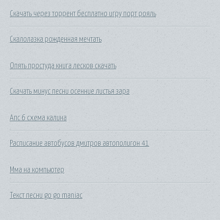
Скачать через торрент бесплатно игру порт рояль
Скалолазка рожденная мечтать
Опять простуда книга лесков скачать
Скачать минус песни осенние листья зара
Апс 6 схема калина
Расписание автобусов дмитров автополигон 41
Мма на компьютер
Текст песни go go maniac