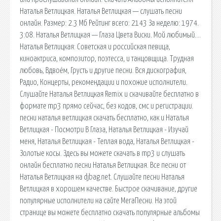
Наталья Ветлицкая. Наталья Ветлицкая — слушать песни
онлайн. Размер: 2.3 Мб Рейтинг всего: 2143 За неделю: 1974.
3:08. Наталья Ветлицкая — Глаза Цвета Виски. Мой любимый….
Наталья Ветлицкая: Советская и российская певица,
киноактриса, композитор, поэтесса, и танцовщица. Трудная
любовь, Вдвоём, Грусть и другие песни. Вся дискография,
Радио, Концерты, рекомендации и похожие исполнители.
Слушайте Наталья Ветлицкая Remix и скачивайте бесплатно в
формате mp3 прямо сейчас, без кодов, смс и регистрации.
песни наталья ветлицкая cкачать бесплатно, как и Наталья
Ветлицкая - Посмотри В Глаза, Наталья Ветлицкая - Изучай
меня, Наталья Ветлицкая - Теплая вода, Наталья Ветлицкая -
Золотые косы. Здесь вы можете скачать в mp3 и слушать
онлайн бесплатно песни Наталья Ветлицкая. Все песни от
Наталья Ветлицкая на djbag.net. Слушайте песни Наталья
Ветлицкая в хорошем качестве. Быстрое скачивание, другие
популярные исполнители на сайте МегаПесни. На этой
странице вы можете бесплатно скачать популярные альбомы