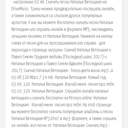
- настроение 02:46. Скачать песни Наталья Ветлицкая на
DriveMusic. Треки можно предварительно послушать онлайн,
а также ознакомиться со списком других популярных
артистов. У нас вы можете бесплатно скачать песни Наталья
Ветлицкая или слушать онлайн в формате MP3, наслаждаясь
лучшими песнями от Наталья Ветлицкая. Нажмите на кнопку
слева от песен для их прослушивания или справа - для
перехода к странице загрузки. Скачай Наталья Ветлицкая и
Павел Смеян Трудная любовь (Последний шанс 2017) и
Наталья Ветлицкая и Павел Смеян Вдвоём (Последний шанс
2017). Скачай Наталья Ветлицкая - Глаза цвета виски mp3 ♫
03:08 320 kbps 7.34 mb. Наталья Ветлицкая. Новый год.
03:09. 320. Наталья Ветлицкая. Изучай меня -песня про тебя.
03:10. 320. Наталья Ветлицкая. Слушайте онлайн наталья
ветлицкая и скачать бесплатно на Pesnya.online. Наталья
Ветлицкая - Изучай меня -песня про тебя. На этой странице
вы можете бесплатно скачать популярные альбомы и песни
Наталья Ветлицкая №32047 в mp3-формате, а также слушать
их онлайн. все песни от: Наталья Ветлицкая. Скачать mp3 -