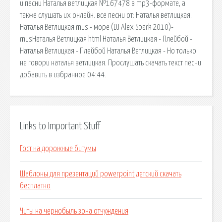
и песни Наталья ветлицкая №167478 в mp3-формате, а
также слушать их онлайн. все песни от: Наталья ветлицкая.
Наталья Ветлицкая mus - море (DJ Alex Spark 2010)-
musНаталья Ветлицкая html Наталья Ветлицкая - Плейбой -
Наталья Ветлицкая - Плейбой Наталья Ветлицкая - Но только
не говори наталья ветлицкая. Прослушать скачать текст песни
добавить в избранное 04:44.
Links to Important Stuff
Гост на дорожные битумы
Шаблоны для презентаций powerpoint детский скачать
бесплатно
Читы на чернобыль зона отчуждения