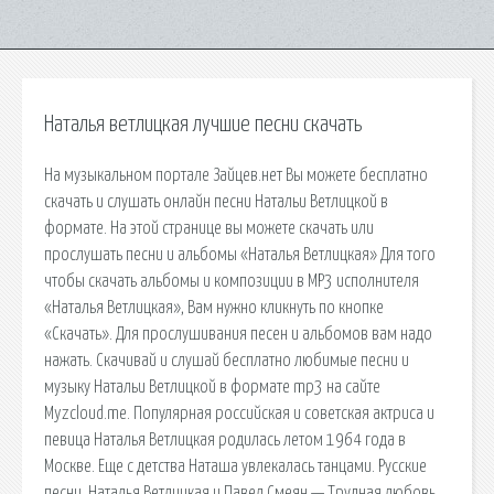
Наталья ветлицкая лучшие песни скачать
На музыкальном портале Зайцев.нет Вы можете бесплатно
скачать и слушать онлайн песни Натальи Ветлицкой в
формате. На этой странице вы можете скачать или
прослушать песни и альбомы «Наталья Ветлицкая» Для того
чтобы скачать альбомы и композиции в MP3 исполнителя
«Наталья Ветлицкая», Вам нужно кликнуть по кнопке
«Скачать». Для прослушивания песен и альбомов вам надо
нажать. Скачивай и слушай бесплатно любимые песни и
музыку Натальи Ветлицкой в формате mp3 на сайте
Myzcloud.me. Популярная российская и советская актриса и
певица Наталья Ветлицкая родилась летом 1964 года в
Москве. Еще с детства Наташа увлекалась танцами. Русские
песни. Наталья Ветлицкая и Павел Смеян — Трудная любовь