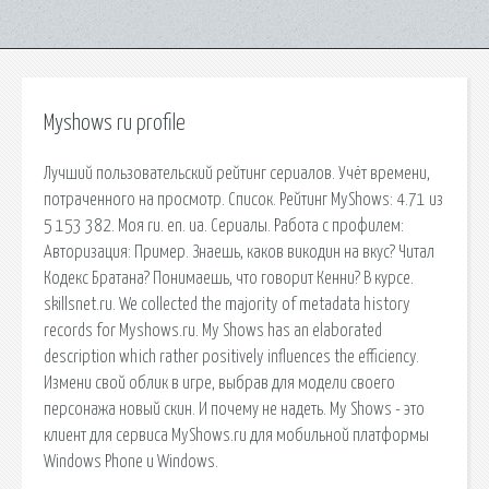
Myshows ru profile
Лучший пользовательский рейтинг сериалов. Учёт времени,
потраченного на просмотр. Список. Рейтинг MyShows: 4.71 из
5 153 382. Моя ru. en. ua. Сериалы. Работа с профилем:
Авторизация: Пример. Знаешь, каков викодин на вкус? Читал
Кодекс Братана? Понимаешь, что говорит Кенни? В курсе.
skillsnet.ru. We collected the majority of metadata history
records for Myshows.ru. My Shows has an elaborated
description which rather positively influences the efficiency.
Измени свой облик в игре, выбрав для модели своего
персонажа новый скин. И почему не надеть. My Shows - это
клиент для сервиса MyShows.ru для мобильной платформы
Windows Phone и Windows.