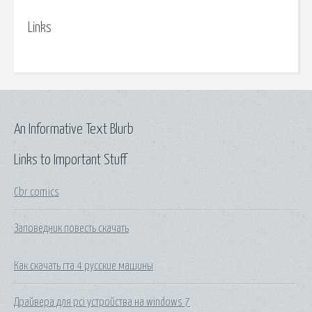
Links
An Informative Text Blurb
Links to Important Stuff
Cbr comics
Заповедник повесть скачать
Как скачать гта 4 русские машины
Драйвера для pci устройства на windows 7