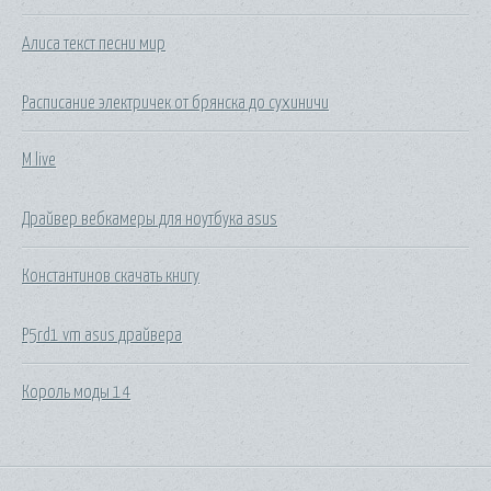
Алиса текст песни мир
Расписание электричек от брянска до сухиничи
M live
Драйвер вебкамеры для ноутбука asus
Константинов скачать книгу
P5rd1 vm asus драйвера
Король моды 14