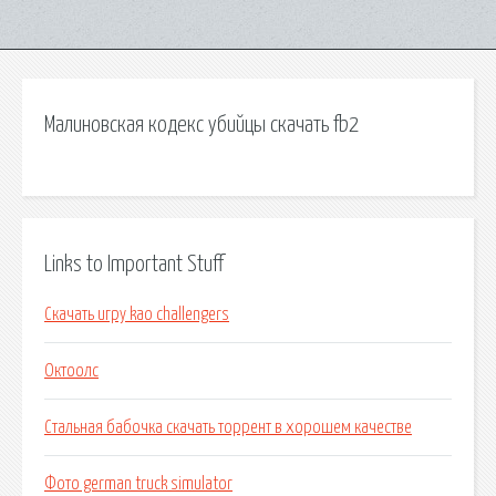
Малиновская кодекс убийцы скачать fb2
Links to Important Stuff
Скачать игру kao challengers
Октоолс
Стальная бабочка скачать торрент в хорошем качестве
Фото german truck simulator