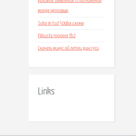
Исковое заявление о причинение
вреда здоровью
Solpi m tsd 500ba схема
Flibusta торрент fb2
Скачать минус ой летіли дикі гуси
Links