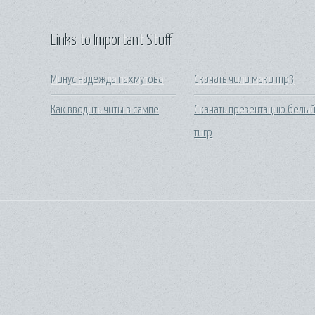
Links to Important Stuff
Минус надежда пахмутова
Скачать чили маки mp3
Как вводить читы в сампе
Скачать презентацию белы
тигр