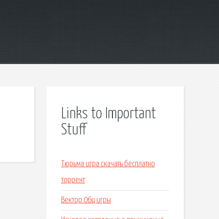
Links to Important
Stuff
Тюрьма игра скачать бесплатно
торрент
Вектор 06ц игры