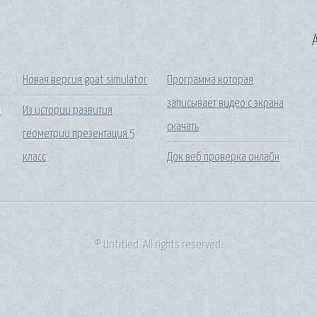
A
Новая версия goat simulator
Программа которая
записывает видео с экрана
й
Из истории развития
скачать
геометрии презентация 5
класс
Док веб проверка онлайн
© Untitled. All rights reserved.