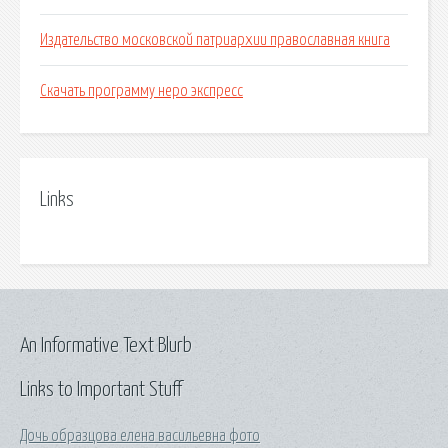
Издательство московской патриархии православная книга
Скачать программу неро экспресс
Links
An Informative Text Blurb
Links to Important Stuff
Дочь образцова елена васильевна фото