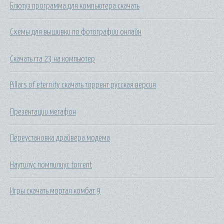
Блютуз программа для компьютера скачать
Схемы для вышивки по фотографии онлайн
Скачать гта 23 на компьютер
Pillars of eternity скачать торрент русская версия
Презентации мегафон
Переустановка драйвера модема
Наутилус помпилиус torrent
Игры скачать мортал комбат 9