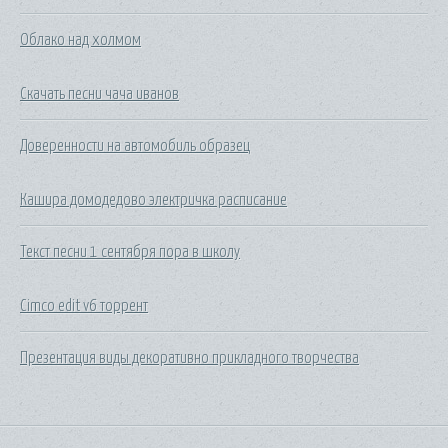
Облако над холмом
Скачать песни чача иванов
Доверенности на автомобиль образец
Кашира домодедово электричка расписание
Текст песни 1 сентября пора в школу
Cimco edit v6 торрент
Презентация виды декоративно прикладного творчества