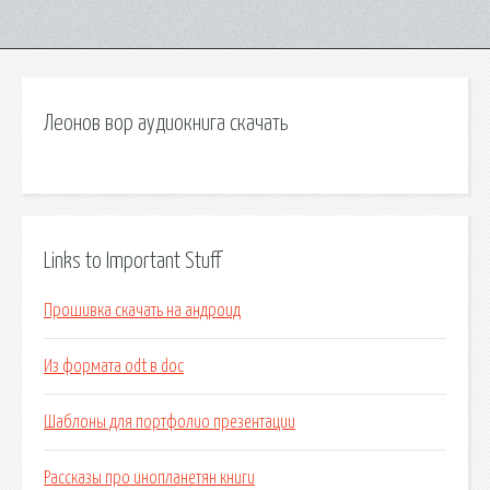
Леонов вор аудиокнига скачать
Links to Important Stuff
Прошивка скачать на андроид
Из формата odt в doc
Шаблоны для портфолио презентации
Рассказы про инопланетян книги