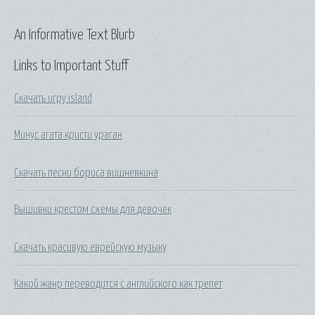
An Informative Text Blurb
Links to Important Stuff
Скачать игру island
Минус агата кристи ураган
Скачать песни бориса вишневкина
Вышивки крестом схемы для девочек
Скачать красивую еврейскую музыку
Какой жанр переводится с английского как трепет