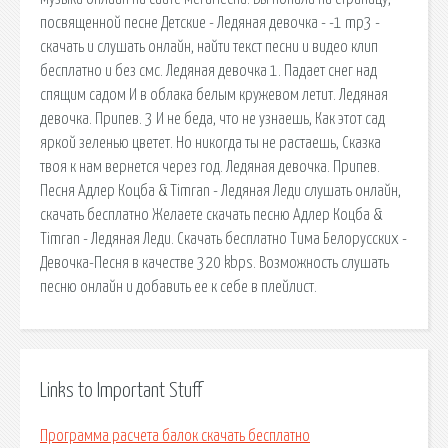
посвященной песне Детские - Ледяная девочка - -1 mp3 -
скачать и слушать онлайн, найти текст песни и видео клип
бесплатно и без смс. Ледяная девочка 1. Падает снег над
спящим садом И в облака белым кружевом летит. Ледяная
девочка. Припев. 3 И не беда, что не узнаешь, Как этот сад
яркой зеленью цветет. Но никогда ты не растаешь, Сказка
твоя к нам вернется через год. Ледяная девочка. Припев.
Песня Адлер Коцба & Timran - Ледяная Леди слушать онлайн,
скачать бесплатно Желаете скачать песню Адлер Коцба &
Timran - Ледяная Леди. Скачать бесплатно Тима Белорусских -
Девочка-Песня в качестве 320 kbps. Возможность слушать
песню онлайн и добавить ее к себе в плейлист.
Links to Important Stuff
Программа расчета балок скачать бесплатно