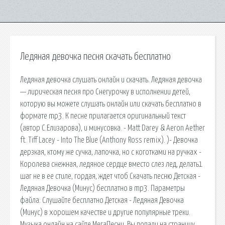
Ледяная девочка песня скачать бесплатно
Ледяная девочка слушать онлайн и скачать. Ледяная девочка
— лирическая песня про Снегурочку в исполнении детей,
которую вы можете слушать онлайн или скачать бесплатно в
формате mp3. К песне прилагается оригинальный текст
(автор С.Елизарова), и минусовка. - Matt Darey & Aeron Aether
ft. Tiff Lacey - Into The Blue (Anthony Ross remix). )- Девочка
дерзкая, ктому же сучка, лапочка, но с коготками на ручках -
Королева снежная, ледяное сердце вместо слез лед, делать1
шаг не в ее стиле, гордая, ждет чтоб Скачать песню Детская -
Ледяная Девочка (Минус) бесплатно в mp3. Параметры
файла: Слушайте бесплатно Детская - Ледяная Девочка
(Минус) в хорошем качестве и другие популярные треки.
Музыка онлайн на сайте МегаПесни. Вы попали на страницу,