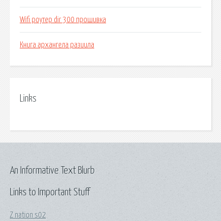
Wifi роутер dir 300 прошивка
Книга архангела разиила
Links
An Informative Text Blurb
Links to Important Stuff
Z nation s02