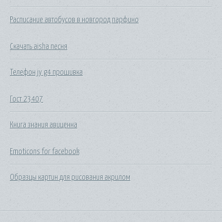
Расписание автобусов в новгород парфино
Скачать aisha песня
Телефон jy g4 прошивка
Гост 23407
Книга знания авиценна
Emoticons for facebook
Образцы картин для рисования акрилом