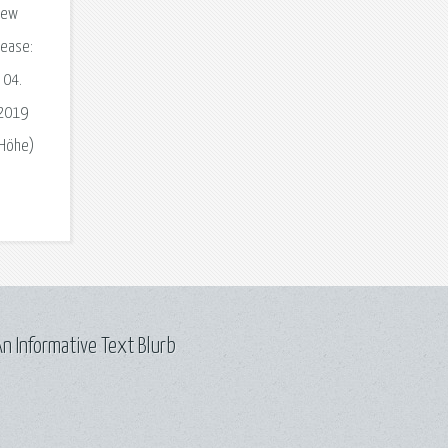
View
lease:
 04.
 2019
 Höhe)
n Informative Text Blurb