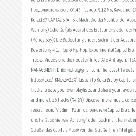
Kuku Bra was auf Deutsch etwa „pass auf Bruder" bedeutet.
Продолжительность: 03:43, Размер: 5.12 МБ, Качество: 1
Kuku187 CAPITAL BRA - Bra Macht Die Uzi MashUp. Der Ausdr
Warnung) Scheiße (als Ausruf des Erstaunens oder der Fr
(Money Boy)) Die Bedeutung ändert sich mit der Aussprach
Bewertung 4.1, . Rap & Hip-Hop, Experimental Capital Bra. 27
Tracks, Videos und die neusten Infos. Alle Anfragen. "TEA
MANAGEMENT : Drilonkuku@gmail.com. The latest Tweets f
https://t.co/TKMuvZw2Z9". Listen to Kuku Bra by Capital 
tracks, create your own playlists, and share your favourite
and more). 16 tracks (54:23). Discover more music, conce
текста песни 'Vladimir Putin' исполнителя Capital Bra с 
und heißt so viel wie 'Achtung!' oder 'Guck mal!', kann abe
Straße, das Capitals Musik von der Straße ihren Titel gibt