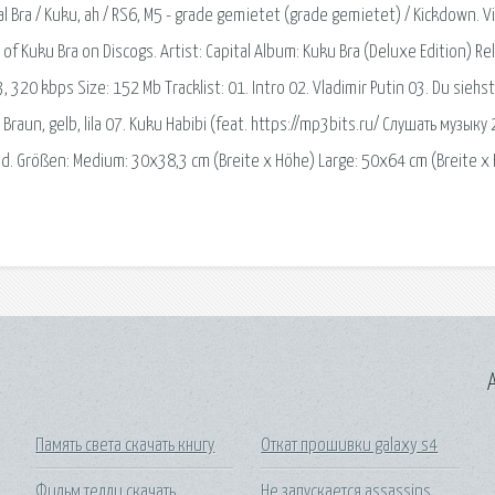
ital Bra / Kuku, ah / RS6, M5 - grade gemietet (grade gemietet) / Kickdown. 
of Kuku Bra on Discogs. Artist: Capital Album: Kuku Bra (Deluxe Edition) Re
320 kbps Size: 152 Mb Tracklist: 01. Intro 02. Vladimir Putin 03. Du siehst
. Braun, gelb, lila 07. Kuku Habibi (feat. https://mp3bits.ru/ Слушать музыку
. Größen: Medium: 30x38,3 cm (Breite x Höhe) Large: 50x64 cm (Breite x
A
Память света скачать книгу
Откат прошивки galaxy s4
Фильм тедди скачать
Не запускается assassins