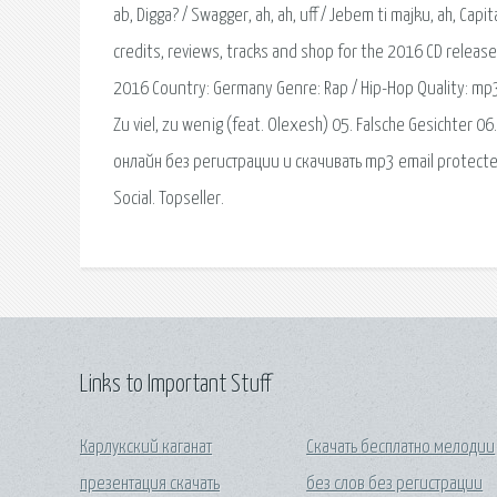
ab, Digga? / Swagger, ah, ah, uff / Jebem ti majku, ah, Cap
credits, reviews, tracks and shop for the 2016 CD release 
2016 Country: Germany Genre: Rap / Hip-Hop Quality: mp3, 
Zu viel, zu wenig (feat. Olexesh) 05. Falsche Gesichter 06
онлайн без регистрации и скачивать mp3 email protected
Social. Topseller.
Links to Important Stuff
Карлукский каганат
Скачать бесплатно мелодии
презентация скачать
без слов без регистрации