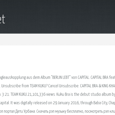
et
 Singleauskopplung aus dem Album "BERLIN LEBT" von CAPITAL. CAPITAL BRA fea
. Unsubscribe from TEAM KUKU? Cancel Unsubscribe. CAPITAL BRA & KING KHAL
: 3:21. TEAM KUKU 21,101,336 views. Kuku Bra is the debut studio album b
pital. It was digitally released on 29 January 2016, through Baba City, Cha
хоп портал Дети Урбана. Скачать рэп музыку бесплатно, посмотреть рэп кл