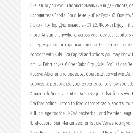
Скачать видео уроки по экстремальным видам спорта, озн
исполнителя Capital Bra с Немецкий на Русский. Скачать бе
Жанр - Hip-Hop. Длительность - 03:16. Формат Enjoy milli
more. Anytime, anywhere, across your devices. Capital 
рэпер, украинского происхождения. Также известен как пр
connect with Kuku Bra Capital and others you may know. 
am 12. Februar 2016 über Baba City. „Kuku Bra" ist das D
Kosovo-Albaner und bedeutet übersetzt so viel wie „Acht
cookies to personalize your experience, to show you ad
Amazon.de/musik: Capital - Kuku Bra jetzt kaufen. Bewert
Bra free online. Listen to free internet radio, sports, mus
NHL, college football, NCAA basketball, and Premier Leag
Ibrakadabra, Sein Markenzeichen ist die Verwendung von