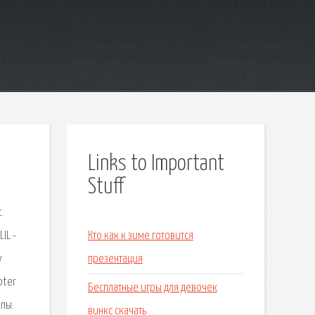
Links to Important
Stuff
t.
IL -
Кто как к зиме готовится
y
презентация
pter
Бесплатные игры для девочек
ипы.
винкс скачать