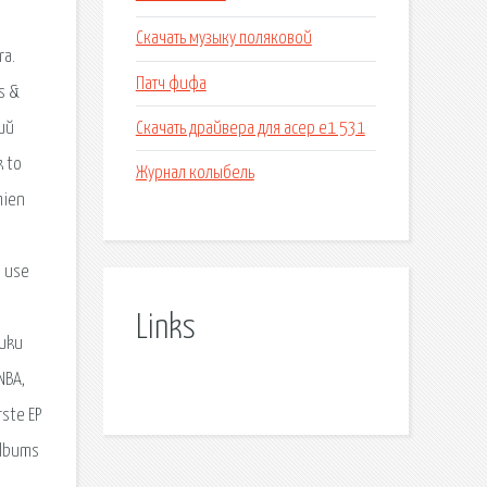
Скачать музыку поляковой
ra.
Патч фифа
s &
Скачать драйвера для асер е1 531
кий
k to
Журнал колыбель
hien
s use
Links
Kuku
NBA,
rste EP
albums