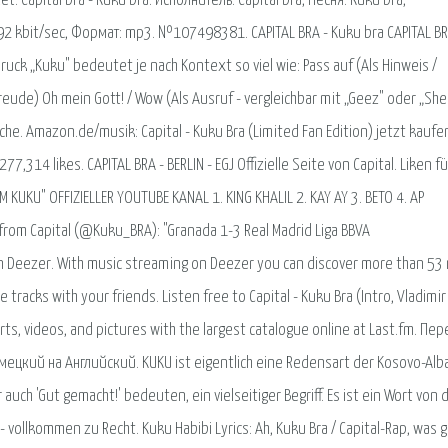
 Capital bra - Kuku bra. Исполнитель: Capital bra, Песня: Kuku bra,
92 kbit/sec, Формат: mp3. №107498381. CAPITAL BRA - Kuku bra CAPITAL BR
uck „Kuku" bedeutet je nach Kontext so viel wie: Pass auf (Als Hinweis /
eude) Oh mein Gott! / Wow (Als Ausruf - vergleichbar mit „Geez" oder „Sh
e. Amazon.de/musik: Capital - Kuku Bra (Limited Fan Edition) jetzt kaufe
7,314 likes. CAPITAL BRA - BERLIN - EGJ Offizielle Seite von Capital. Liken fü
M KUKU" OFFIZIELLER YOUTUBE KANAL 1. KING KHALIL 2. KAY AY 3. BETO 4. AP
rom Capital (@Kuku_BRA): "Granada 1-3 Real Madrid Liga BBVA
on Deezer. With music streaming on Deezer you can discover more than 53 
 tracks with your friends. Listen free to Capital - Kuku Bra (Intro, Vladimir
rts, videos, and pictures with the largest catalogue online at Last.fm. Пе
Немецкий на Английский. KUKU ist eigentlich eine Redensart der Kosovo-Alb
r auch 'Gut gemacht!' bedeuten, ein vielseitiger Begriff. Es ist ein Wort von 
 - vollkommen zu Recht. Kuku Habibi Lyrics: Ah, Kuku Bra / Capital-Rap, was 