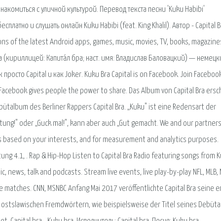
акомиться с уличной культурой. Перевод текста песни 'Kuku Habibi'
сплатно и слушать онлайн Kuku Habibi (feat. King Khalil). Автор - Capital B
ons of the latest Android apps, games, music, movies, TV, books, magazine
Bra (кириллицей: Капита́л бра; наст. имя: Владислав Баловацкий) — немец
осто Capital и как Joker. Kuku Bra Capital is on Facebook. Join Faceboo
Facebook gives people the power to share. Das Album von Capital Bra ersc
ebütalbum des Berliner Rappers Capital Bra. „Kuku" ist eine Redensart der
ung!" oder „Guck mal!", kann aber auch „Gut gemacht. We and our partner
s based on your interests, and for measurement and analytics purposes.
ung 4.1, . Rap & Hip-Hop Listen to Capital Bra Radio featuring songs from 
ic, news, talk and podcasts. Stream live events, live play-by-play NFL, MLB, 
ue matches. CNN, MSNBC Anfang Mai 2017 veröffentlichte Capital Bra seine e
 ostslawischen Fremdwörtern, wie beispielsweise der Titel seines Debüt