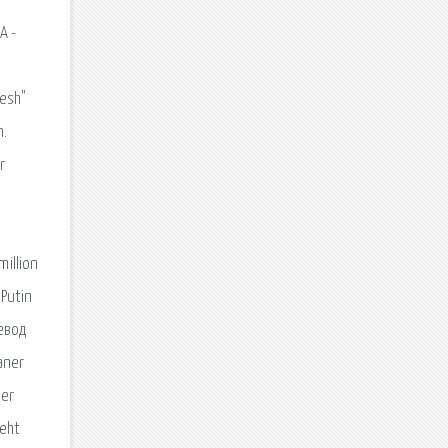
A -
eesh"
n.
r
million
 Putin
ревод
aner
der
geht