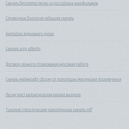
Скачать бесплатно песни из российских кинофильмов
Справочник биология чебышев скачать
Английски аудиокниги уроки
Скачать игру atlantis
Договор личного страхования курсовая работа
Скачать майнкрафт сборку от лололошки магические приключения
Песня текст калина красная калина вызрела
Тихонов статистическая радиотехника скачать pdf