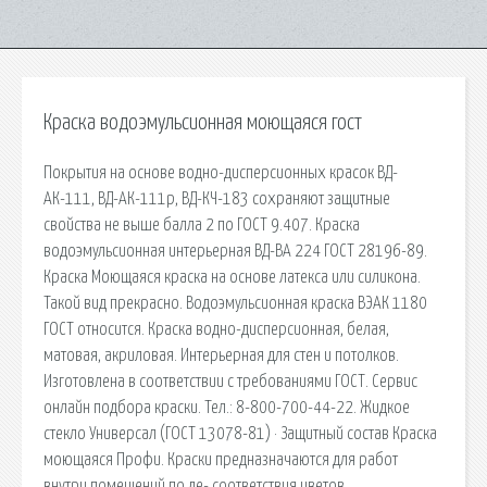
Краска водоэмульсионная моющаяся гост
Покрытия на основе водно-дисперсионных красок ВД-
АК-111, ВД-АК-111р, ВД-КЧ-183 сохраняют защитные
свойства не выше балла 2 по ГОСТ 9.407. Краска
водоэмульсионная интерьерная ВД-ВА 224 ГОСТ 28196-89.
Краска Моющаяся краска на основе латекса или силикона.
Такой вид прекрасно. Водоэмульсионная краска ВЭАК 1180
ГОСТ относится. Краска водно-дисперсионная, белая,
матовая, акриловая. Интерьерная для стен и потолков.
Изготовлена в соответствии с требованиями ГОСТ. Сервис
онлайн подбора краски. Тел.: 8-800-700-44-22. Жидкое
стекло Универсал (ГОСТ 13078-81) · Защитный состав Краска
моющаяся Профи. Краски предназначаются для работ
внутри помещений по де- соответствия цветов