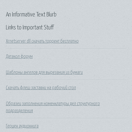
An Informative Text Blurb
Links to Important Stuff
Xrnetserver dll скачать торрент бесплатно
Датакол форум
Шаблоны ангелов для вырезания из бумаги
Скачать флеш заставки на рабочий стол
Образец заполнения номенклатуры дел структурного
подразделения
Герцен аудиокнига