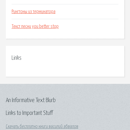
Рингтоны из терминатора
Текст песни you better stop
Links
An Informative Text Blurb
Links to Important Stuff
Скачать бесплатно книги василий абвалов