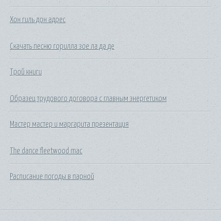
Хон гиль дон адрес
Скачать песню горилла зое ла да де
Трой книги
Образец трудового договора с главным энергетиком
Мастер мастер и маргарита презентация
The dance fleetwood mac
Расписание погоды в парной