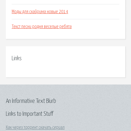
Моды для скайрима новые 2014
Текст песни родня веселые ребята
Links
An Informative Text Blurb
Links to Important Stuff
Как через торрент скачать сериал