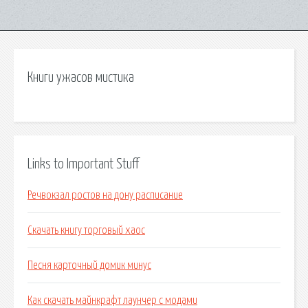
Книги ужасов мистика
Links to Important Stuff
Речвокзал ростов на дону расписание
Скачать книгу торговый хаос
Песня карточный домик минус
Как скачать майнкрафт лаунчер с модами