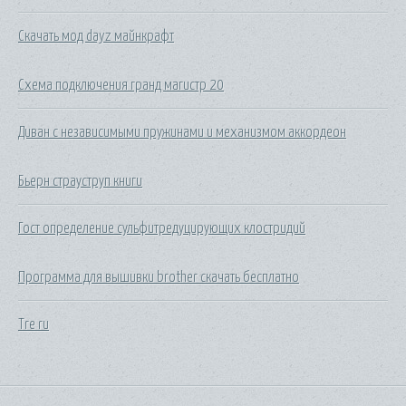
Скачать мод dayz майнкрафт
Схема подключения гранд магистр 20
Диван с независимыми пружинами и механизмом аккордеон
Бьерн страуструп книги
Гост определение сульфитредуцирующих клостридий
Программа для вышивки brother скачать бесплатно
Tre ru