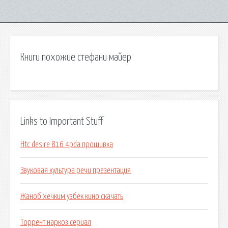
Книги похожие стефани майер
Links to Important Stuff
Htc desire 816 4pda прошивка
Звуковая культура речи презентация
Жаноб хечким узбек кино скачать
Торрент наркоз сериал