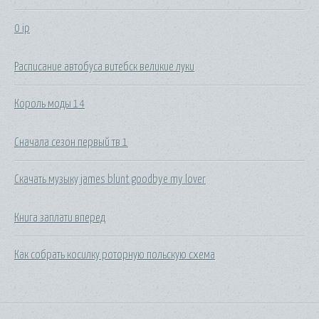
0 ip
Расписание автобуса витебск великие луки
Король моды 14
Сначала сезон первый тв 1
Скачать музыку james blunt goodbye my lover
Книга заплати вперед
Как собрать косилку роторную польскую схема