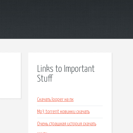
Links to Important
Stuff
Скачать looper на пк
Mp3 torrent новинки скачать
Очень страшная история скачать