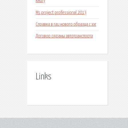
книгу
Ms project professional 2013
Справка в гаи нового образца с ээг
Договор охраны автотранспорта
Links