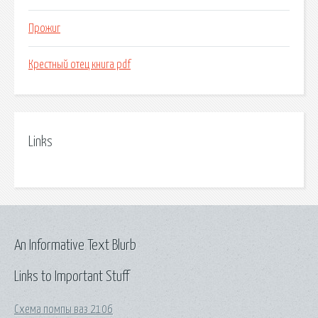
Прожиг
Крестный отец книга pdf
Links
An Informative Text Blurb
Links to Important Stuff
Схема помпы ваз 2106