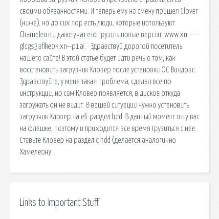
своими обязанностями. И теперь ему на смену пришел Clover
(ниже), но до сих пор есть люди, которые используют
Chameleon и даже учат его грузить новые версии. www.xn-----
glcgs3aflkebk.xn--p1ai. · Здравствуй дорогой посетитель
нашего сайта! В этой статье будет идти речь о том, как
восстановить загрузчик Кловер после установки ОС Виндовс.
Здравствуйте, у меня такая проблема, сделал все по
инструкции, но сам Кловер появляется, в дисков откуда
загружать он не видит. В вашей ситуации нужно установить
загрузчик Кловер на efi-раздел hdd. В данный момент он у вас
на флешке, поэтому и приходится все время грузиться с нее.
Ставьте Кловер на раздел с hdd (делается аналогично
Хамелеону.
Links to Important Stuff