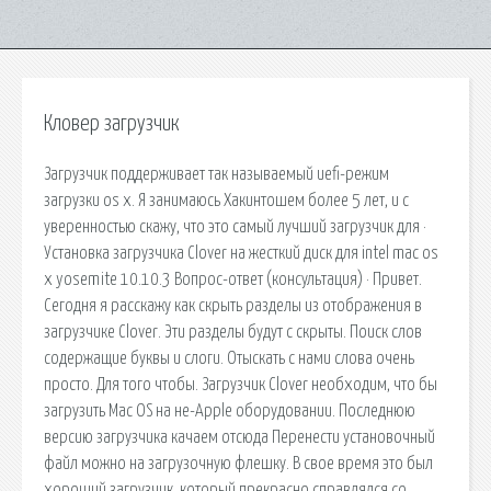
Кловер загрузчик
Загрузчик поддерживает так называемый uefi-режим
загрузки os x. Я занимаюсь Хакинтошем более 5 лет, и с
уверенностью скажу, что это самый лучший загрузчик для ·
Установка загрузчика Clover на жесткий диск для intel mac os
x yosemite 10.10.3 Вопрос-ответ (консультация) · Привет.
Сегодня я расскажу как скрыть разделы из отображения в
загрузчике Clover. Эти разделы будут с скрыты. Поиск слов
содержащие буквы и слоги. Отыскать с нами слова очень
просто. Для того чтобы. Загрузчик Clover необходим, что бы
загрузить Mac OS на не-Apple оборудовании. Последнюю
версию загрузчика качаем отсюда Перенести установочный
файл можно на загрузочную флешку. В свое время это был
хороший загрузчик, который прекрасно справлялся со