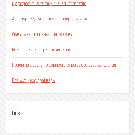
Fly project musica mp3 скачать бесплатно
Acer aspire 5250 series драйвера скачать
Скачать книги ицхака пинтосевича
Компьютерная игра презентация
Прием на работу по совместительству образец заявления
Dns w253esq драйверы
Links