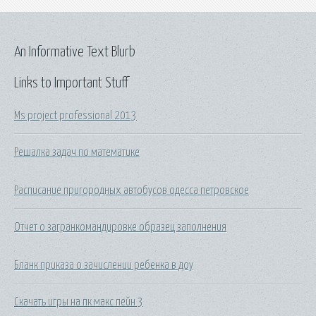
An Informative Text Blurb
Links to Important Stuff
Ms project professional 2013
Решалка задач по математике
Расписание пригородных автобусов одесса петровское
Отчет о загранкомандировке образец заполнения
Бланк приказа о зачислении ребенка в доу
Скачать игры на пк макс пейн 3