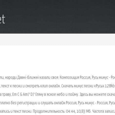
et
ли, народи Давні-ближні казали своя. Композиция Россия, Русь минус - Ро
, текст к песни и смотреть клип онлайн. Скачать минус песни «Русь» 128k
на траву, Em C G Am7 D7 Гляну в ясное небо и пойму. Здесь вы можете скач
платно без регистрации и слушать онлайн Россия, Русь минус - Россия, Рус
запись и текст песни. Продолжительность: 04:44, 10,83 Мб. Частота записи