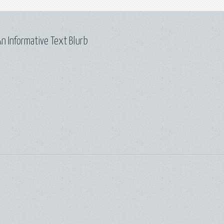
n Informative Text Blurb