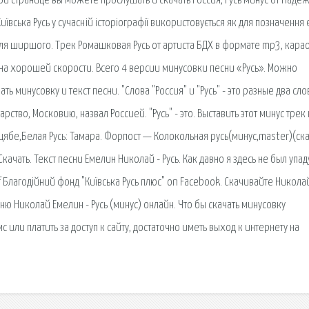
той странице вы можете прослушать и скачать Россия, Русь минус от Наде
ївська Русь у сучасній історіографії використовується як для позначення 
і для ширшого. Трек Ромашковая Русь от артиста БДХ в формате mp3, кара
на хорошей скорости. Всего 4 версии минусовки песни «Русь». Можно
ь минусовку и текст песни. "Слова "Россия" и "Русь" - это разные два сло
рство, Московию, назвал Россией. "Русь" - это. Выставить этот минус трек 
цябе,Белая Русь: Тамара. Форпост — Колокольная русь(минус,master)(ска
ачать. Текст песни Емелин Николай - Русь. Как давно я здесь не был упад
of Благодійний фонд "Київська Русь плюс" on Facebook. Скачивайте Никола
ню Николай Емелин - Русь (минус) онлайн. Что бы скачать минусовку
 или платить за доступ к сайту, достаточно иметь выход к интернету на