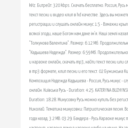
kHz. Битрейт: 320 kbps. Cкачать бесплатно. Россия, Русь
текст песни и видео клип в hd качестве. Здесь вы может
регистрации и слушать онлайн минус 1.5 - Взмахни крыл
всякої згоди, наше Богом нам дане ім'я. Наші землі каза
"Толкунова Валентина". Размер: 6.12 Мб. Продолжительно
"Кадышева Надежда". Размер: 6.59 Мб. Продолжительност
и караоке онлайн, скачать mp3, найти текст песни или с
в mp3 формате, клип песни и его текст. 02 Бужинська Київ
Композиция Надежда Кадышева - Россия, Русь минус - сл
онлайн. Київська Русь - Duration: 4:25. KATERYNA BUZHYN
Duration: 18:28. Минусовку Русь можно купить без рег
Николай. Тематика минусовки: Патриотическая песня. Воз
года назад. 3.2 MB. 03:29. Бандера - Русь Караоке минус