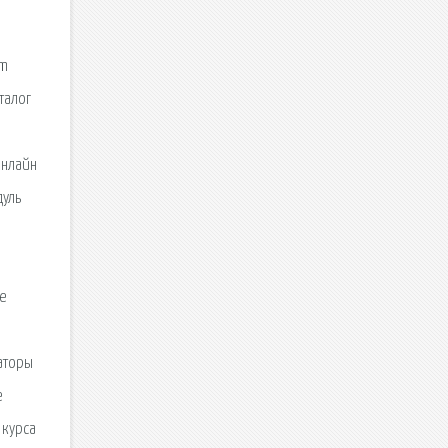
om
талог
онлайн
дуль
ие
аторы
е
 курса