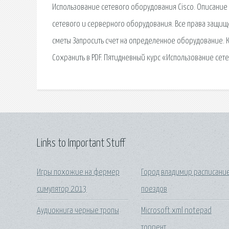
Использование сетевого оборудования Cisco. Описание в 
сетевого и серверного оборудования. Все права защищ
сметы Запросить счет на определенное оборудование. К
Сохранить в PDF. Пятидневный курс «Использование сет
Links to Important Stuff
Игры похожие на фермер
Город владимир расписани
симулятор 2013
поездов
Аудиокнига черные тропы
Microsoft xml notepad
торрент