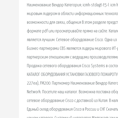
Наименование Вендор Категория; icmh-stdagt-t5-l: icm ho
мировым лидером в области информационных технолог
возможности для связи, общения В этом разделе предст
формате pdf или просматривайте прямо на сайте. Ката
является лучшим. Сетевое оборудование Cisco. Одна и
Бизнес-партнерами CBS являются лидеры мирового ИТ-ры
партнерским отношениям с ведущими производителями 
Продажа сетевого оборудования Cisco Systems в состоя
КАТАЛОГ ОБОРУДОВАНИЯ УСТАНОВКИ ГАЗОВОГО ПОЖАРОТУШЕ
227еа), FM200. Партномер Наименование Вендор Категория
Network. Посетите наш каталог. Возможна поставка обор
сетевое оборудование Cisco с доставкой из Китая. В на
Единый склад оборудования Cisco в России и СНГ Скачат