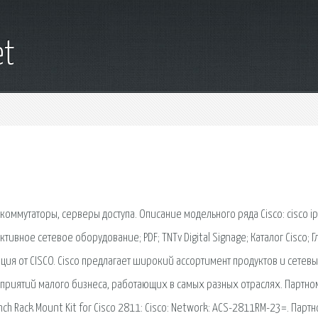
et
оммутаторы, серверы доступа. Описание модельного ряда Cisco: cisco ip,
o. Активное сетевое оборудование; PDF; TNTv Digital Signage; Каталог Cisco; 
Акция от CISCO. Cisco предлагает широкий ассортимент продуктов и сетев
приятий малого бизнеса, работающих в самых разных отраслях. Партн
h Rack Mount Kit for Cisco 2811: Cisco: Network: ACS-2811RM-23=. Парт