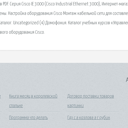
PDF. Серия Cisco IE 3000 (Cisco Industrial Ethernet 3000), Интернет-мага
ены. Настройка оборудования Cisco Монтаж кабельной сети для составл
аталог. Uncategorized (4) Домофония. Каталог учебных курсов «Управл
евого оборудования Cisco.
A
е
Книга месяц в королевской
Договор поставки товаров
спальне
картинки
Программа что делать
Гдз с а козлова а г рубин