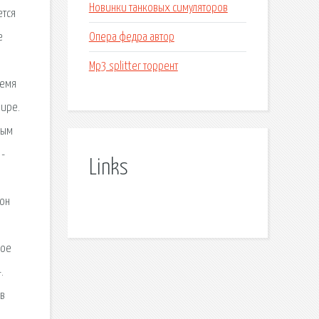
Новинки танковых симуляторов
ется
Опера федра автор
е
Mp3 splitter торрент
ремя
мире.
ным
 -
Links
дон
ное
.
 в