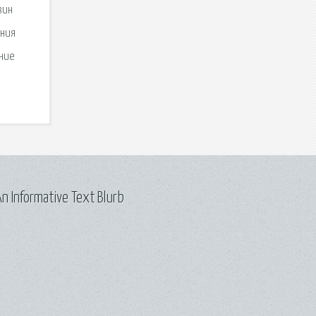
зин
ения
ение
n Informative Text Blurb