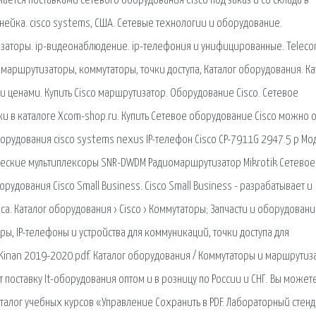
ется поставками сетевого оборудования Cisco под заказ и со склада в
инейка. cisco systems, США. Сетевые технологии и оборудование.
изаторы. ip-видеонаблюдение. ip-телефония и унифицированные. Telec
 маршрутизаторы, коммутаторы, точки доступа, Каталог оборудования. Ка
 ценами. Купить Cisco маршрутизатор. Оборудование Cisco. Сетевое
и в каталоге Xcom-shop.ru. Купить Сетевое оборудование Cisco можно 
орудования cisco systems nexus IP-телефон Cisco CP-7911G 2947.5 p Мо
тические мультиплексоры SNR-DWDM Радиомаршрутизатор Mikrotik Сетевое
удования Cisco Small Business. Cisco Small Business - разрабатывает и
а. Каталог оборудования › Cisco › Коммутаторы; Запчасти и оборудован
ры, IP-телефоны и устройства для коммуникаций, точки доступа для
 Kinan 2019-2020.pdf. Каталог оборудования / Коммутаторы и маршрутиз
т поставку It-оборудования оптом и в розницу по России и СНГ. Вы может
Каталог учебных курсов «Управление Сохранить в PDF. Лабораторный стенд