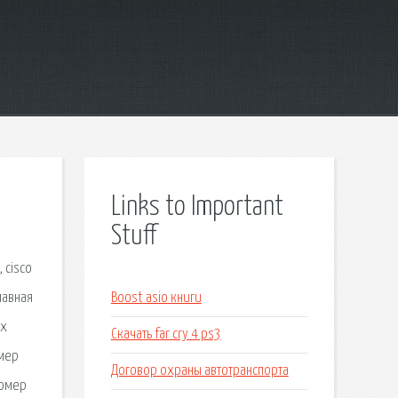
Links to Important
Stuff
 cisco
Главная
Boost asio книги
ых
Скачать far cry 4 ps3
омер
Договор охраны автотранспорта
номер