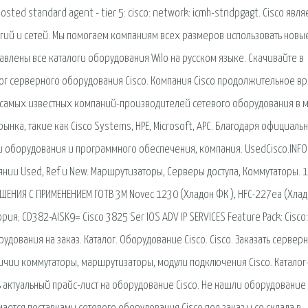
sted standard agent - tier 5: cisco: network: icmh-stndpgagt. Cisco явля
ий и сетей. Мы помогаем компаниям всех размеров использовать новы
авлены все каталоги оборудования Wilo на русском языке. Скачивайте в
лог серверного оборудования Cisco. Компания Cisco продолжительное в
з самых известных компаний-производителей сетевого оборудования в 
нка, такие как Cisco Systems, HPE, Microsoft, APC. Благодаря официаль
оборудования и программного обеспечения, компания. UsedCisco.INFO
нии Used, Ref и New. Маршрутизаторы, Серверы доступа, Коммутаторы. 1
НИЯ С ПРИМЕНЕНИЕМ ГОТВ 3M Novec 1230 (Хладон ФК ), HFC-227ea (Хла
; CD382-AISK9= Cisco 3825 Ser IOS ADV IP SERVICES Feature Pack: Cisco:
удования на заказ. Каталог. Оборудование Cisco. Cisco. Заказать сервер
личии коммутаторы, маршрутизаторы, модули подключения Cisco. Каталог-
ь актуальный прайс-лист на оборудование Cisco. Не нашли оборудование