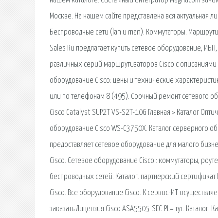
нашем каталоге. Системный интегратор Magnacom занима
Москве. На нашем сайте представлена вся актуальная л
Беспроводные сети (lan и man). Коммутаторы. Маршрут
Sales Ru предлагает купить сетевое оборудование, ИБП,
различных серий маршрутизаторов Cisco с описаниями и
оборудование Cisco: цены и технические характеристик
или по телефонам 8 (495). Срочный ремонт сетевого об
Cisco Catalyst SUP2T VS-S2T-10G Главная > Каталог Оп
оборудование Cisco WS-C3750X. Каталог серверного обор
предоставляет сетевое оборудование для малого бизнес
Cisco. Сетевое оборудование Cisco : коммутаторы, роуте
беспроводных сетей. Каталог. партнерский сертификат
Cisco. Все оборудование Cisco. К сервис-ИТ осуществляе
заказать Лицензия Cisco ASA5505-SEC-PL= тут. Каталог. 