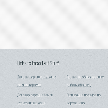
Links to Important Stuff
Физика перышкин 7 класс
Приказ на общественные
скачать торрент
работы образец
Договор дарения земли
Расписание поездов по
сельхозназначения
верховцево