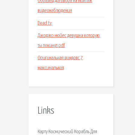
Образец договора на монтаж
видеонаблюдения
Dead tv
Джоджо мойес девушка которую
ты покинул pdf
Оригинальная виндовс 7
максимальная
Links
Карту Космический Корабль Для