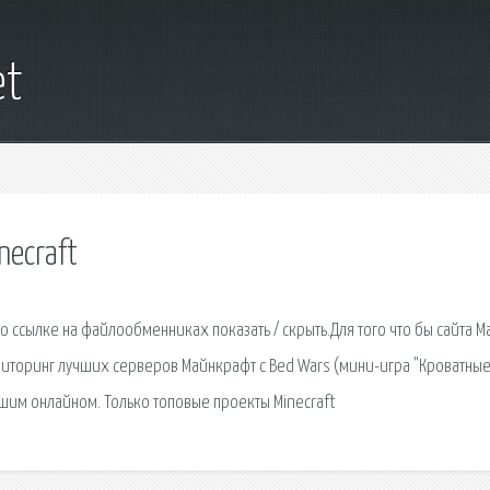
et
necraft
о ссылке на файлообменниках показать / скрыть.Для того что бы сайта M
ниторинг лучших серверов Майнкрафт с Bed Wars (мини-игра "Кроватны
ьшим онлайном. Только топовые проекты Minecraft