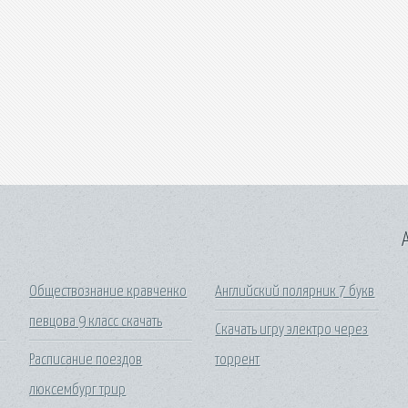
A
Обществознание кравченко
Английский полярник 7 букв
певцова 9 класс скачать
Скачать игру электро через
Расписание поездов
торрент
люксембург трир