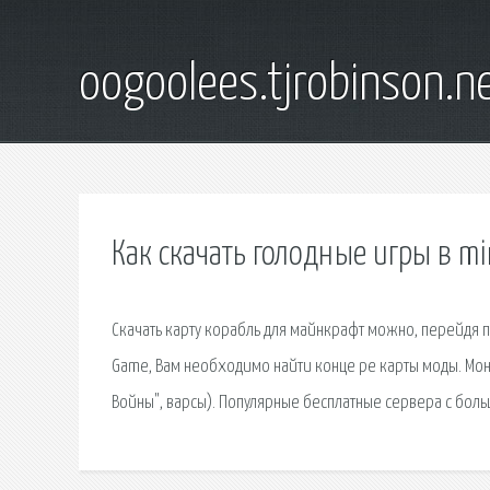
oogoolees.tjrobinson.n
Как скачать голодные игры в mi
Скачать карту корабль для майнкрафт можно, перейдя п
Game, Вам необходимо найти конце pe карты моды. Мо
Войны", варсы). Популярные бесплатные сервера с бол