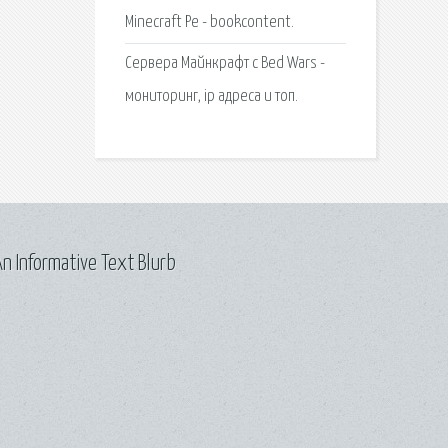
Minecraft Pe - bookcontent.
Сервера Майнкрафт с Bed Wars -
мониторинг, ip адреса и топ.
n Informative Text Blurb