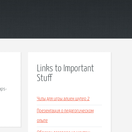
Links to Important
Stuff
aps-
е
Читы для игры алиен шутер 2
Презентация о педагогическом
опыте