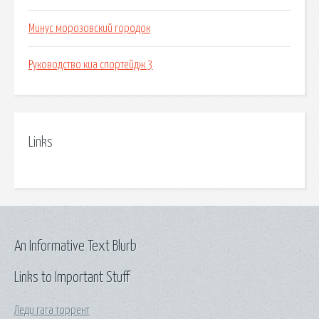
Минус морозовский городок
Руководство киа спортейдж 3
Links
An Informative Text Blurb
Links to Important Stuff
Леди гага торрент