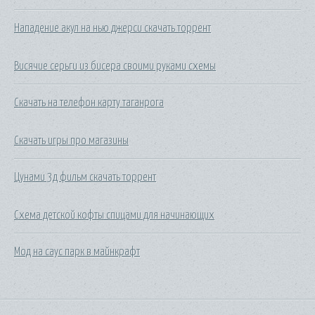
Нападение акул на нью джерси скачать торрент
Висячие серьги из бисера своими руками схемы
Скачать на телефон карту таганрога
Скачать игры про магазины
Цунами 3д фильм скачать торрент
Схема детской кофты спицами для начинающих
Мод на саус парк в майнкрафт