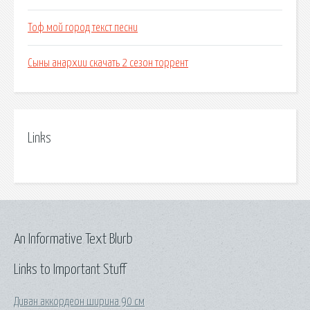
Тоф мой город текст песни
Сыны анархии скачать 2 сезон торрент
Links
An Informative Text Blurb
Links to Important Stuff
Диван аккордеон ширина 90 см