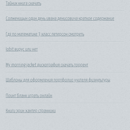
Тайник книга скачать
Солженицын один день ивана денисовича краткое содержание
Гдз по математике 3 класс петерсон смотреть
Iobit вирус или нет
My morning jacket дискография скачать торрент
Шаблоны для оформления портфолио учителя физкультуры
Поинт бланк играть онлайн
Книги эрин хантер странники