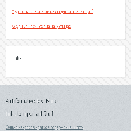
Мудрость психопатов кевин даттон скачать pdf
Ажурные носки схема на 5 спицах
Links
An Informative Text Blurb
Links to Important Stuff
Сенька некрасов краткое содержание читать