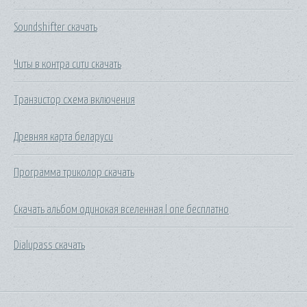
Soundshifter скачать
Читы в контра сити скачать
Транзистор схема включения
Древняя карта беларуси
Программа триколор скачать
Скачать альбом одинокая вселенная l one бесплатно
Dialupass скачать