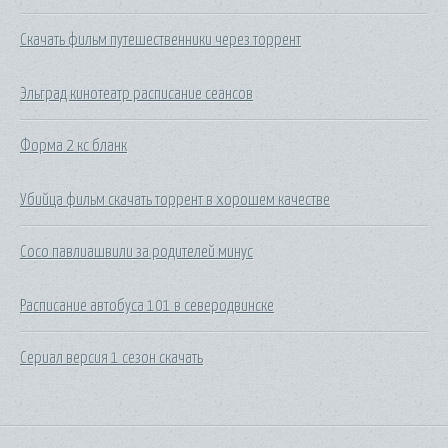
Скачать фильм путешественники через торрент
Эльград кинотеатр расписание сеансов
Форма 2 кс бланк
Убийца фильм скачать торрент в хорошем качестве
Сосо павлиашвили за родителей минус
Расписание автобуса 101 в северодвинске
Сериал версия 1 сезон скачать