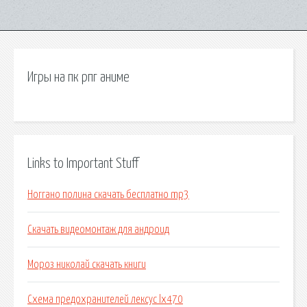
Игры на пк рпг аниме
Links to Important Stuff
Ноггано полина скачать бесплатно mp3
Скачать видеомонтаж для андроид
Мороз николай скачать книги
Схема предохранителей лексус lx470