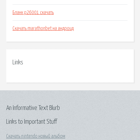
Бланк р26001 скачать
Скачать marathonbet на андроид
Links
An Informative Text Blurb
Links to Important Stuff
Скачать nintendo новый альбом