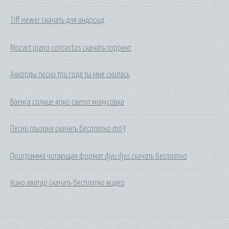
Tiff viewer скачать для андроид
Mozart piano concertos скачать торрент
Аккорды песни три года ты мне снилась
Ваенга солнце ярко светит минусовка
Песни глызина скачать бесплатно mp3
Программа читающая формат djvu djvu скачать бесплатно
Кино аватар скачать бесплатно видео