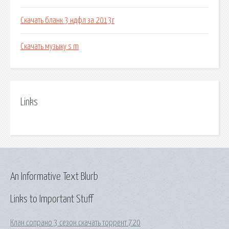
Скачать бланк 3 ндфл за 2013г
Скачать музыку s m
Links
An Informative Text Blurb
Links to Important Stuff
Клан сопрано 3 сезон скачать торрент 720