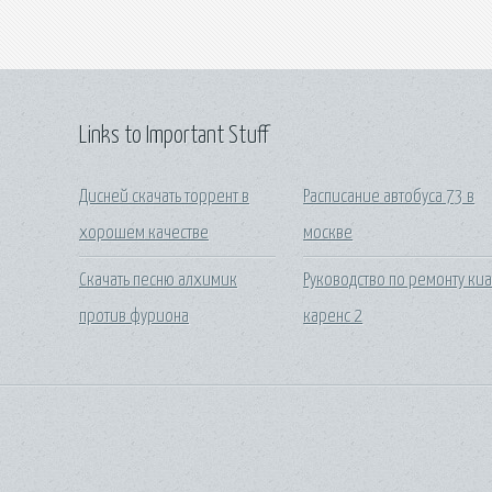
Links to Important Stuff
Дисней скачать торрент в
Расписание автобуса 73 в
хорошем качестве
москве
Скачать песню алхимик
Руководство по ремонту ки
против фуриона
каренс 2