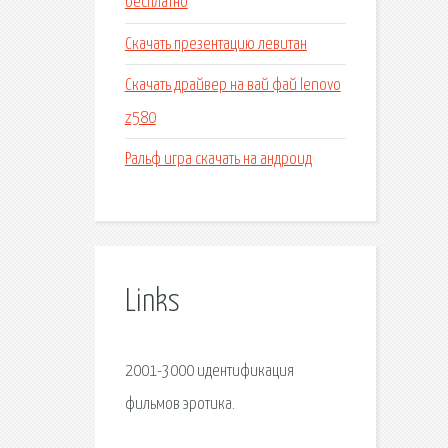
бесплатно
Скачать презентацию левитан
Скачать драйвер на вай фай lenovo
z580
Ральф игра скачать на андроид
Links
2001-3000 идентификация
фильмов эротика.