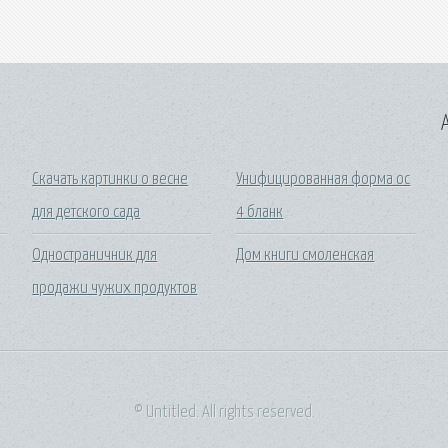
A
Скачать картинки о весне
Унифицированная форма ос
для детского сада
4 бланк
а
Одностраничник для
Дом книги смоленская
продажи чужих продуктов
© Untitled. All rights reserved.