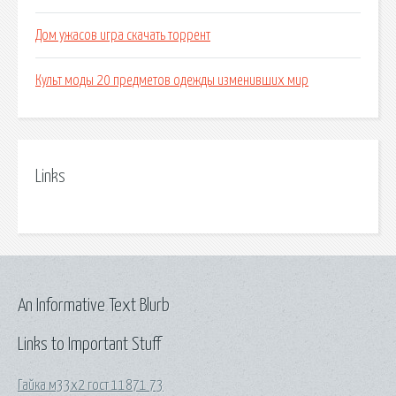
Дом ужасов игра скачать торрент
Культ моды 20 предметов одежды изменивших мир
Links
An Informative Text Blurb
Links to Important Stuff
Гайка м33х2 гост 11871 73