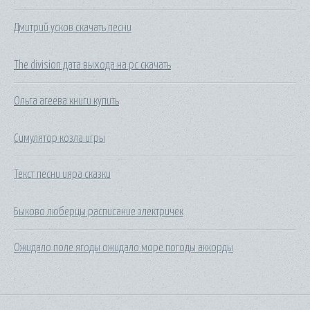
Дмитрий усков скачать песни
The division дата выхода на pc скачать
Ольга агеева книги купить
Симулятор козла игры
Текст песни ияра сказки
Быково люберцы расписание электричек
Ожидало поле ягоды ожидало море погоды аккорды