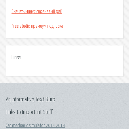
Скачать минус сиреневый рай
Free studio премиум подписка
Links
An Informative Text Blurb
Links to Important Stuff
Car mechanic simulator 2014 2014