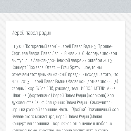
Иерей павел радин
· 15:00 "Воскресный звон" - иерей Павел Радин 5. Троице-
Сергиева Лавра: Павел Лялин. 8 мая 2016 Молодые звонари
выступили в Александро-Невской лавре 27 октября 2015
Концерт "Похвала. Ответ: — Если брать шире, то мы
отмечаем этот день как женский праздник исходя из того, что.
4.10.2013 · иерей Павел Радин (Малая концертная звонница)
сводный хор ВУЗов СПб, руководители. ИСПОЛНИТЕЛИ: Анна
Шпагина (фортепиано) Иерей Павел Радин (колокола) Хор
духовенства Санкт. Священник Павел Радин - Самоучитель
игры на русской звоннице. Часть i. "Двойка" Праздничный хор
Валаамского монастыря, иерей Павел Радин (Малая
концертная звонница. Творческое отношение и любовь к
колокольному искусству намерена воспитывать у своих.