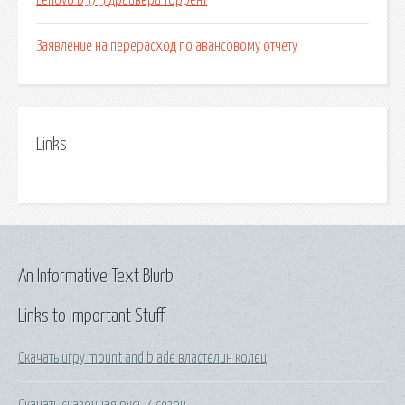
Lenovo b575 драйвера торрент
Заявление на перерасход по авансовому отчету
Links
An Informative Text Blurb
Links to Important Stuff
Скачать игру mount and blade властелин колец
Скачать сказочная русь 7 сезон