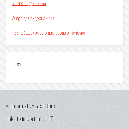
Bn44 00473a схема
Vk app для андроид 4pda
Жесткий диск вместо дисковода в ноутбуке
Links
An Informative Text Blurb
Links to Important Stuff