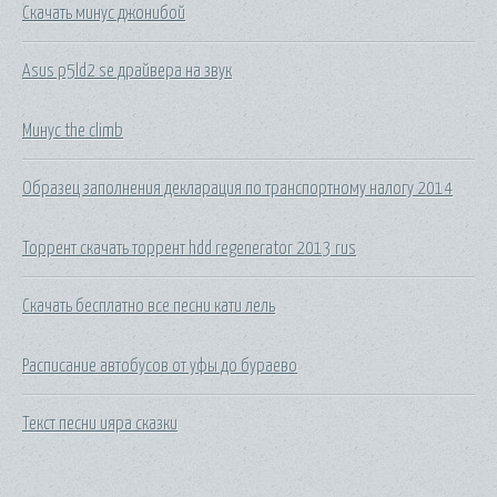
Скачать минус джонибой
Asus p5ld2 se драйвера на звук
Минус the climb
Образец заполнения декларация по транспортному налогу 2014
Торрент скачать торрент hdd regenerator 2013 rus
Скачать бесплатно все песни кати лель
Расписание автобусов от уфы до бураево
Текст песни ияра сказки