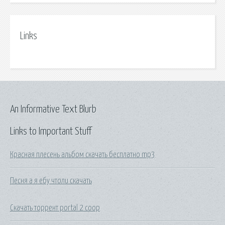
Links
An Informative Text Blurb
Links to Important Stuff
Красная плесень альбом скачать бесплатно mp3
Песня а я ебу чтоли скачать
Скачать торрент portal 2 coop