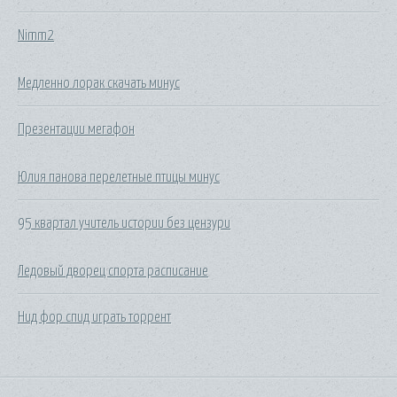
Nimm2
Медленно лорак скачать минус
Презентации мегафон
Юлия панова перелетные птицы минус
95 квартал учитель истории без цензури
Ледовый дворец спорта расписание
Нид фор спид играть торрент