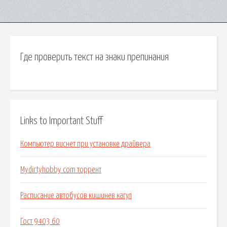
Где проверить текст на знаки препинания
Links to Important Stuff
Компьютер виснет при установке драйвера
Mydirtyhobby com торрент
Расписание автобусов кишинев кагул
Гост 9403 60