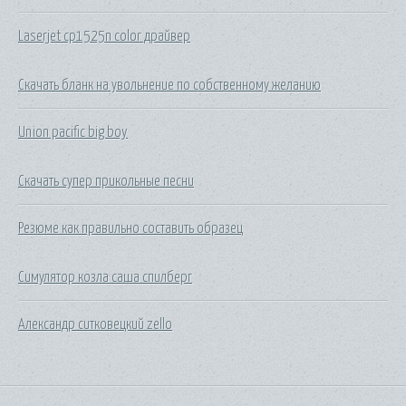
Laserjet cp1525n color драйвер
Скачать бланк на увольнение по собственному желанию
Union pacific big boy
Скачать супер прикольные песни
Резюме как правильно составить образец
Симулятор козла саша спилберг
Александр ситковецкий zello