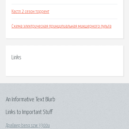
Кастл 2 сезон торрент
Схема электрическая принципиальная микшерного пульта
Links
An Informative Text Blurb
Links to Important Stuff
Драйвер benq szw 3300u