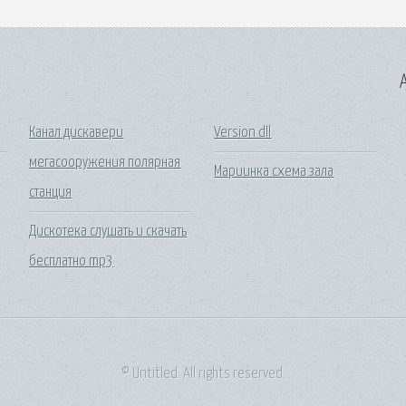
A
Канал дискавери
Version dll
мегасооружения полярная
Мариинка схема зала
станция
Дискотека слушать и скачать
бесплатно mp3
© Untitled. All rights reserved.