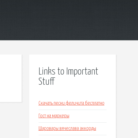
Links to Important
Stuff
Скачать песни феличита бесплатно
Гост на маркеры
Шаровары вячеслава аккорды