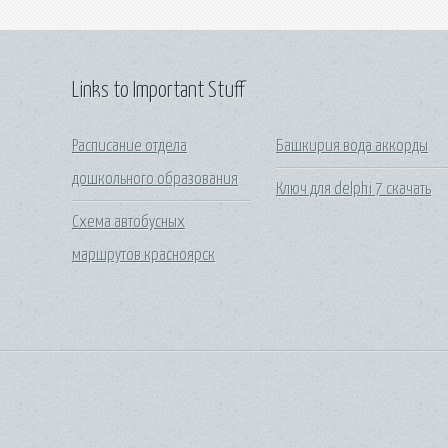
Links to Important Stuff
Расписание отдела
Башкирия вода аккорды
дошкольного образования
Ключ для delphi 7 скачать
Схема автобусных
маршрутов красноярск