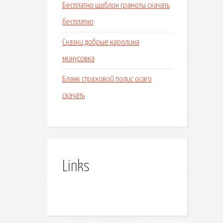
Бесплатно шаблон грамоты скачать
бесплатно
Сказки добрые каролина
минусовка
Бланк страховой полис осаго
скачать
Links