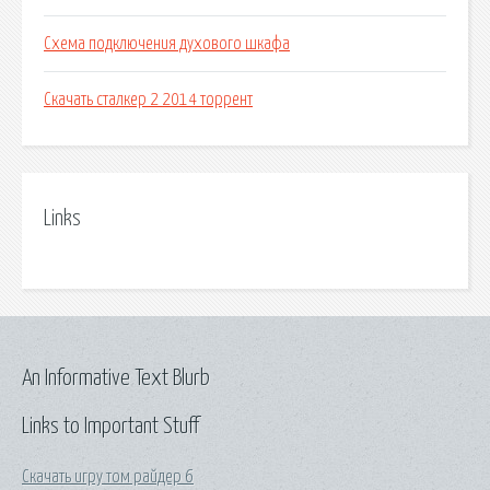
Схема подключения духового шкафа
Скачать сталкер 2 2014 торрент
Links
An Informative Text Blurb
Links to Important Stuff
Скачать игру том райдер 6