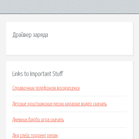
Драйвер заряда
Links to Important Stuff
Справочник телефонов воскресенск
Детские христианские песни караоке видео скачать
Дневник барби игра скачать
Дед спейс торрент репак