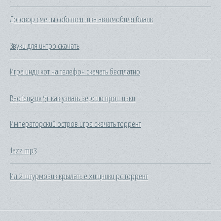
Договор смены собственника автомобиля бланк
Звуки для интро скачать
Игра инди кот на телефон скачать бесплатно
Baofeng uv 5r как узнать версию прошивки
Императорский остров игра скачать торрент
Jazz mp3
Ил 2 штурмовик крылатые хищники pc торрент