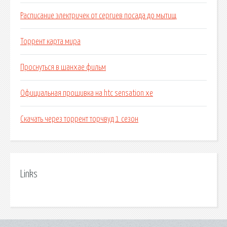
Расписание электричек от сергиев посада до мытищ
Торрент карта мира
Проснуться в шанхае фильм
Официальная прошивка на htc sensation xe
Скачать через торрент торчвуд 1 сезон
Links