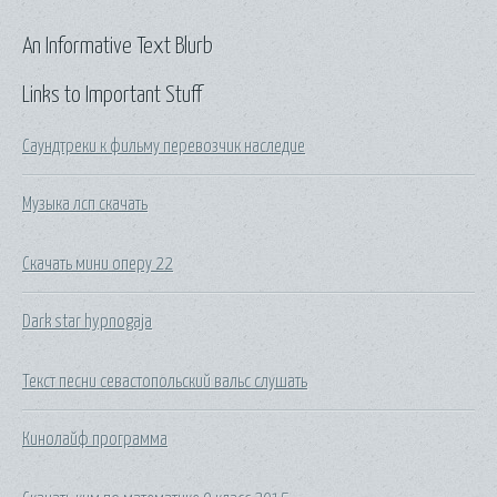
An Informative Text Blurb
Links to Important Stuff
Саундтреки к фильму перевозчик наследие
Музыка лсп скачать
Скачать мини оперу 22
Dark star hypnogaja
Текст песни севастопольский вальс слушать
Кинолайф программа