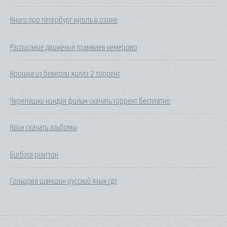
Книги про петербург купить в озоне
Расписание движения трамваев кемерово
Крошка из беверли хиллз 2 торрент
Черепашки ниндзя фильм скачать торрент бесплатно
Квин скачать альбомы
Бигбэта рингтон
Гольцова шамшин русский язык гдз