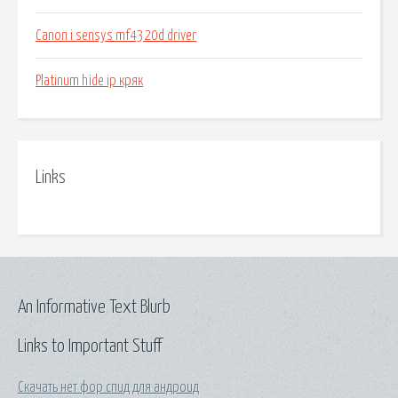
Canon i sensys mf4320d driver
Platinum hide ip кряк
Links
An Informative Text Blurb
Links to Important Stuff
Скачать нет фор спид для андроид