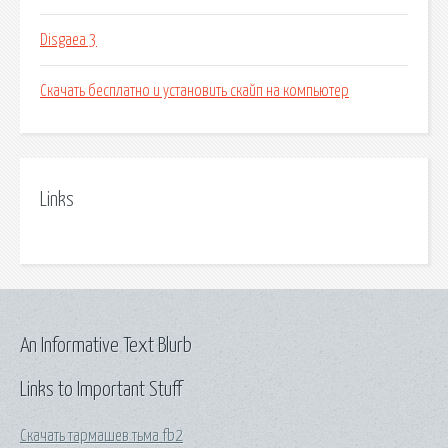
Disgaea 3
Скачать бесплатно и установить скайп на компьютер
Links
An Informative Text Blurb
Links to Important Stuff
Скачать тармашев тьма fb2