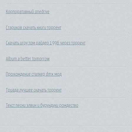
Корпоративный onedrive
Стариков скачать книги торрент
Скачать игру том райдер 1996 через торрент
Album a better tomorrow
Прохождение сталкер dmx мод
Триада лучшее скачать торрент
Текст песни элвин и бурундуки рождество