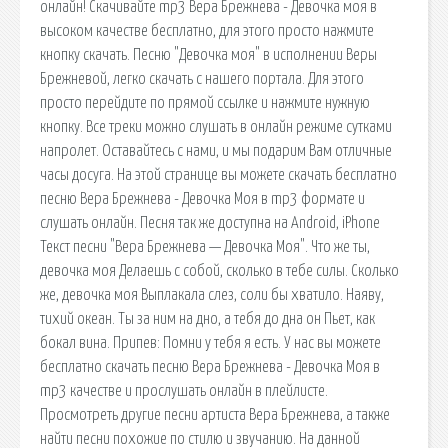
онлайн! Скачивайте mp3 Вера Брежнева - Девочка моя в
высоком качестве бесплатно, для этого просто нажмите
кнопку скачать. Песню "Девочка моя" в исполнении Веры
Брежневой, легко скачать с нашего портала. Для этого
просто перейдите по прямой ссылке и нажмите нужную
кнопку. Все треки можно слушать в онлайн режиме сутками
напролет. Оставайтесь с нами, и мы подарим Вам отличные
часы досуга. На этой странице вы можете скачать бесплатно
песню Вера Брежнева - Девочка Моя в mp3 формате и
слушать онлайн. Песня так же доступна на Android, iPhone
Текст песни "Вера Брежнева — Девочка Моя". Что же ты,
девочка моя Делаешь с собой, сколько в тебе силы. Сколько
же, девочка моя Выплакала слез, соли бы хватило. Наяву,
тихий океан. Ты за ним на дно, а тебя до дна он Пьет, как
бокал вина. Припев: Помни у тебя я есть. У нас вы можете
бесплатно скачать песню Вера Брежнева - Девочка Моя в
mp3 качестве и прослушать онлайн в плейлисте.
Просмотреть другие песни артиста Вера Брежнева, а также
найти песни похожие по стилю и звучанию. На данной