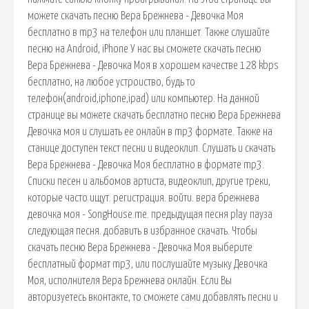
можете скачать песню Вера Брежнева - Девочка Моя
бесплатно в mp3 на телефон или планшет. Также слушайте
песню на Android, iPhone У нас вы сможете скачать песню
Вера Брежнева - Девочка Моя в хорошем качестве 128 kbps
бесплатно, на любое устроиство, будь то
телефон(android,iphone,ipad) или компьютер. На данной
странице вы можете скачать бесплатно песню Вера Брежнева
Девочка моя и слушать ее онлайн в mp3 формате. Также на
станице доступен текст песни и видеоклип. Слушать и скачать
Вера Брежнева - Девочка Моя бесплатно в формате mp3.
Списки песен и альбомов артиста, видеоклип, другие треки,
которые часто ищут. регистрация. войти. вера брежнева
девочка моя - SongHouse.me. предыдущая песня play пауза
следующая песня. добавить в избранное скачать. Чтобы
скачать песню Вера Брежнева - Девочка Моя выберите
бесплатный формат mp3, или послушайте музыку Девочка
Моя, исполнителя Вера Брежнева онлайн. Если Вы
авторизуетесь вконтакте, то сможете сами добавлять песни и