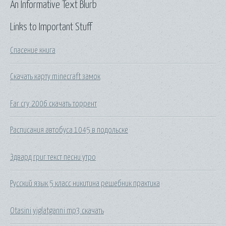
An Informative Text Blurb
Links to Important Stuff
Спасение книга
Скачать карту minecraft замок
Far cry 2006 скачать торрент
Расписания автобуса 1045 в подольске
Эдвард григ текст песни утро
Русский язык 5 класс никитина решебник практика
Otasini yiglatganni mp3 скачать