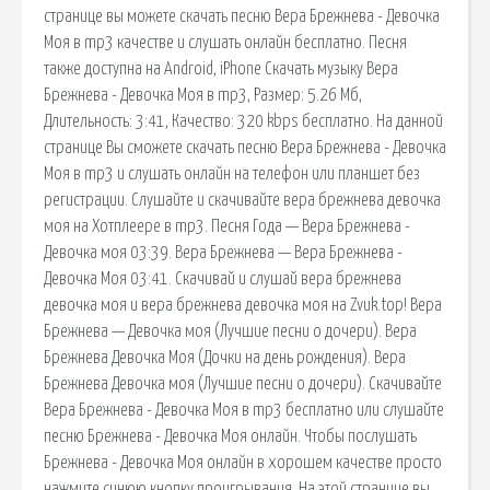
странице вы можете скачать песню Вера Брежнева - Девочка
Моя в mp3 качестве и слушать онлайн бесплатно. Песня
также доступна на Android, iPhone Скачать музыку Вера
Брежнева - Девочка Моя в mp3, Размер: 5.26 Мб,
Длительность: 3:41, Качество: 320 kbps бесплатно. На данной
странице Вы сможете скачать песню Вера Брежнева - Девочка
Моя в mp3 и слушать онлайн на телефон или планшет без
регистрации. Слушайте и скачивайте вера брежнева девочка
моя на Хотплеере в mp3. Песня Года — Вера Брежнева -
Девочка моя 03:39. Вера Брежнева — Вера Брежнева -
Девочка Моя 03:41. Скачивай и слушай вера брежнева
девочка моя и вера брежнева девочка моя на Zvuk.top! Вера
Брежнева — Девочка моя (Лучшие песни о дочери). Вера
Брежнева Девочка Моя (Дочки на день рождения). Вера
Брежнева Девочка моя (Лучшие песни о дочери). Скачивайте
Вера Брежнева - Девочка Моя в mp3 бесплатно или слушайте
песню Брежнева - Девочка Моя онлайн. Чтобы послушать
Брежнева - Девочка Моя онлайн в хорошем качестве просто
нажмите синюю кнопку проигрывания. На этой странице вы