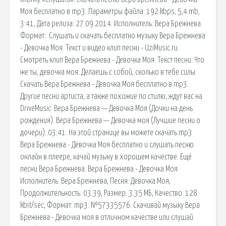
Моя бесплатно в mp3. Параметры файла: 192 kbps, 5,4 mb,
3:41, Дата релиза: 27.09.2014. Исполнитель: Вера Брежнева.
Формат:. Слушать и скачать бесплатно музыку Вера Брежнева
- Девочка Моя. Текст и видео клип песни - UziMusic.ru.
Смотреть клип Вера Брежнева - Девочка Моя. Текст песни. Что
же ты, девочка моя. Делаешь с собой, сколько в тебе силы.
Скачать Вера Брежнева - Девочка Моя бесплатно в mp3.
Другие песни артиста, а также похожие по стилю, ждут вас на
DriveMusic. Вера Брежнева — Девочка Моя (Дочки на день
рождения). Вера Брежнева — Девочка моя (Лучшие песни о
дочери). 03:41. На этой странице вы можете скачать mp3
Вера Брежнева - Девочка Моя бесплатно и слушать песню
онлайн в плеере, качай музыку в хорошем качестве. Ещё
песни Вера Брежнева. Вера Брежнева - Девочка Моя.
Исполнитель: Вера Брежнева, Песня: Девочка Моя,
Продолжительность: 03:39, Размер: 3.35 МБ, Качество: 128
kbit/sec, Формат: mp3. №57335576. Скачивай музыку Вера
Брежнева - Девочка моя в отличном качестве или слушай