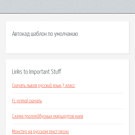
Автокад шаблон по умолчанию
Links to Important Stuff
Скачать львов русский язык 7 класс
Fc primal скачать
Схема троллейбусных маршрутов киев
Монстер на русском текст песни