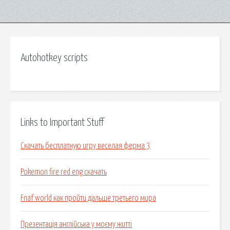
Autohotkey scripts
Links to Important Stuff
Скачать бесплатную игру веселая ферма 3
Pokemon fire red eng скачать
Fnaf world как пройти дальше третьего мира
Презентація англійська у моєму житті