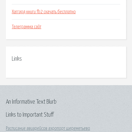
Хаггард книги fb2 скачать бесплатно
Телеграмма сайт
Links
An Informative Text Blurb
Links to Important Stuff
Расписание авиарейсов аэропорт шереметьево